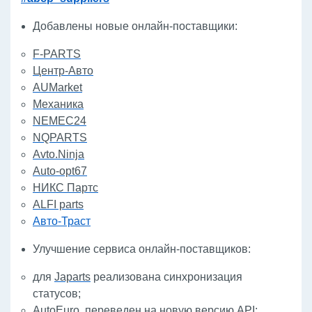
Добавлены новые онлайн-поставщики:
F-PARTS
Центр-Авто
AUMarket
Механика
NEMEC24
NQPARTS
Avto.Ninja
Auto-opt67
НИКС Партс
ALFI parts
Авто-Траст
Улучшение сервиса онлайн-поставщиков:
для
Japarts
реализована синхронизация
статусов;
AutoEuro
переведен на новую версию API;