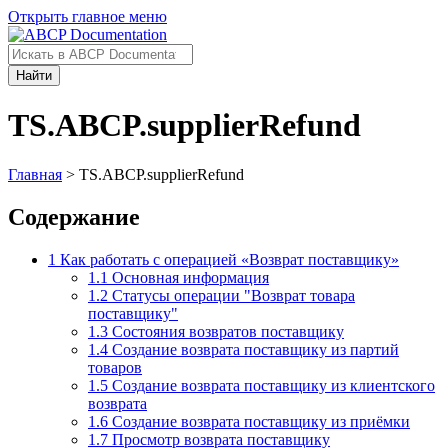
Открыть главное меню
Найти
TS.ABCP.supplierRefund
Главная
> TS.ABCP.supplierRefund
Содержание
1
Как работать с операцией «Возврат поставщику»
1.1
Основная информация
1.2
Статусы операции "Возврат товара
поставщику"
1.3
Состояния возвратов поставщику
1.4
Создание возврата поставщику из партий
товаров
1.5
Создание возврата поставщику из клиентского
возврата
1.6
Создание возврата поставщику из приёмки
1.7
Просмотр возврата поставщику