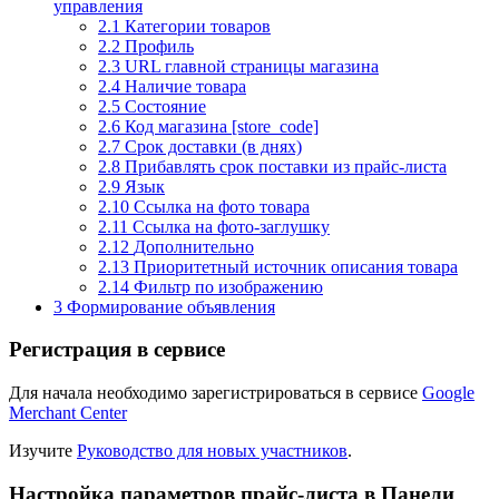
управления
2.1
Категории товаров
2.2
Профиль
2.3
URL главной страницы магазина
2.4
Наличие товара
2.5
Состояние
2.6
Код магазина [store_code]
2.7
Срок доставки (в днях)
2.8
Прибавлять срок поставки из прайс-листа
2.9
Язык
2.10
Ссылка на фото товара
2.11
Ссылка на фото-заглушку
2.12
Дополнительно
2.13
Приоритетный источник описания товара
2.14
Фильтр по изображению
3
Формирование объявления
Регистрация в сервисе
Для начала необходимо зарегистрироваться в сервисе
Google
Merchant Center
Изучите
Руководство для новых участников
.
Настройка параметров прайс-листа в Панели