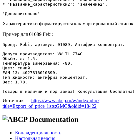
* 'Название_характеристики2': 'значение2'. 

Характеристики форматируются как маркированный список.
Пример для 01089 Febi:
Бренд: Febi, артикул: 01089, Антифриз-концентрат. 

Допуск производителя: VW TL 774C. 

Объём, л: 1.5. 

Температура замерзания: -80. 

Цвет: синий. 

EAN-13: 4027816010890. 

Тип жидкости: антифриз концентрат. 

Вес: 1.78. 

Источник —
https://www.abcp.ru/w/index.php?
title=Export_of_price_lists:GMC&oldid=18422
Конфиденциальность
Настольная версия