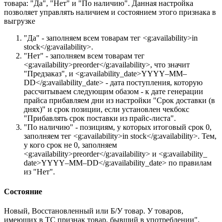
товара: "Да", "Нет" и "По наличию". Данная настройка
позволяет управлять наличием и состоянием этого признака в
выгрузке
"Да" - заполняем всем товарам тег <g:availability>in
stock</g:availability>.
"Нет" - заполняем всем товарам тег
<g:availability>preorder</g:availability>, что значит
"Предзаказ", и <g:availability_​date>YYYY–MM–
DD</g:availability_​date> - дата поступления, которую
рассчитываем следующим обазом - к дате генерации
прайса прибавляем дни из настройки "Срок доставки (в
днях)" и срок позиции, если установлен чекбокс
"Прибавлять срок поставки из прайс-листа".
"По наличию" - позициям, у которых итоговый срок 0,
заполняем тег <g:availability>in stock</g:availability>. Тем,
у кого срок не 0, заполняем
<g:availability>preorder</g:availability> и <g:availability_​
date>YYYY–MM–DD</g:availability_​date> по правилам
из "Нет".
Состояние
Новый, Восстановленный или Б/У товар. У товаров,
имеющих в ТС признак товар, бывший в употреблении",