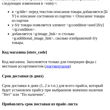
следующие изменения в <entry>:
в <g:title> перед текстом описания товара добавляется [Б/
У] и описание состояния из партии + Описание товара
из партии
у б/у товара появляется элемент <g:condition>used [б/у]
</g:condition>.
добавляется <g:image_link> и столько
<g:additional_image_link>, сколько изображений б/у
товара.
Код магазина [store_code]
Код магазина. Заполняется только для генерации фида с
местным ассортиментом (
документация
)
Срок доставки (в днях)
Срок доставки в днях (1, 2 и т.п.) для всего прайса, который
будет установлен прайсу при выбранном значении наличия
"Нет" или "По наличию".
Прибавлять срок поставки из прайс-листа