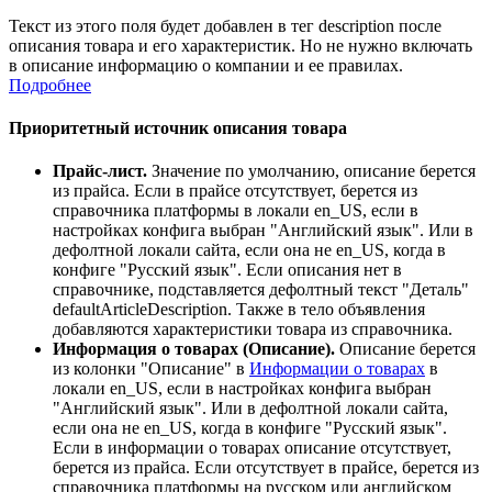
Текст из этого поля будет добавлен в тег description после
описания товара и его характеристик. Но не нужно включать
в описание информацию о компании и ее правилах.
Подробнее
Приоритетный источник описания товара
Прайс-лист.
Значение по умолчанию, описание берется
из прайса. Если в прайсе отсутствует, берется из
справочника платформы в локали en_US, если в
настройках конфига выбран "Английский язык". Или в
дефолтной локали сайта, если она не en_US, когда в
конфиге "Русский язык". Если описания нет в
справочнике, подставляется дефолтный текст "Деталь"
defaultArticleDescription. Также в тело объявления
добавляются характеристики товара из справочника.
Информация о товарах (Описание).
Описание берется
из колонки "Описание" в
Информации о товарах
в
локали en_US, если в настройках конфига выбран
"Английский язык". Или в дефолтной локали сайта,
если она не en_US, когда в конфиге "Русский язык".
Если в информации о товарах описание отсутствует,
берется из прайса. Если отсутствует в прайсе, берется из
справочника платформы на русском или английском