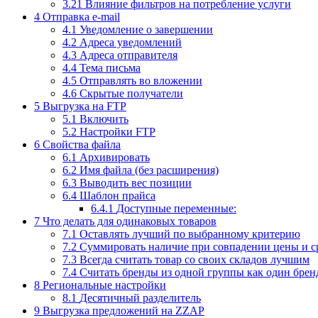
3.21
Влияние фильтров на потребление услуги
4
Отправка e-mail
4.1
Уведомление о завершении
4.2
Адреса уведомлений
4.3
Адреса отправителя
4.4
Тема письма
4.5
Отправлять во вложении
4.6
Скрытые получатели
5
Выгрузка на FTP
5.1
Включить
5.2
Настройки FTP
6
Свойства файла
6.1
Архивировать
6.2
Имя файла (без расширения)
6.3
Выводить вес позиции
6.4
Шаблон прайса
6.4.1
Доступные переменные:
7
Что делать для одинаковых товаров
7.1
Оставлять лучший по выбранному критерию
7.2
Суммировать наличие при совпадении цены и с
7.3
Всегда считать товар со своих складов лучшим
7.4
Считать бренды из одной группы как один брен
8
Региональные настройки
8.1
Десятичный разделитель
9
Выгрузка предложений на ZZAP