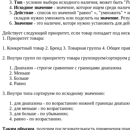
Тип
- условие выбора исходного наличия, может быть "
Р
Исходное значение
- значение, которое ищем среди налич
Действие
- список из значений "равно"
, "умножить"
и
=
*
складов нужно умножить или поделить на
значение
. Рез
Значение
- это наличие, которе нужно установить для де
Действует следующий приоритет, если товар попадает под неск
1. Приоритет товара:
1. Конкретный товар 2. Бренд 3. Товарная группа 4. Общее пра
2. Внутри групп по приоритету товара группируем/сортируем р
Диапазон - строгое сравнение с границами диапазона
Меньше
Больше
Равно
3. Внутри типа сортируем по исходному значению:
для диапазона - по возрастанию нижней границы диапазо
для меньше - по возрастанию;
для больше - по убыванию;
равно - по возрастанию.
Таким образом
, получим последовательность применения пра