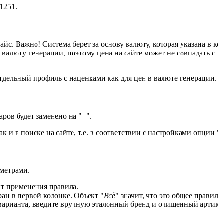
1251.
йс. Важно! Система берет за основу валюту, которая указана в 
валюту генерации, поэтому цена на сайте может не совпадать с 
тдельный профиль с наценками как для цен в валюте генерации.
аров будет заменено на "+".
ак и в поиске на сайте, т.е. в соответствии с настройками опции
аметрами.
т применения правила.
ран в первой колонке. Объект "
Всё
" значит, что это общее прави
о варианта, введите вручную эталонный бренд и очищенный арти