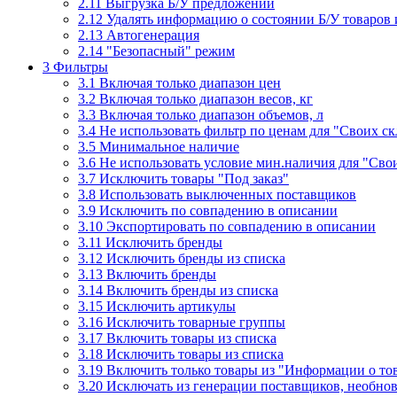
2.11
Выгрузка Б/У предложений
2.12
Удалять информацию о состоянии Б/У товаров 
2.13
Автогенерация
2.14
"Безопасный" режим
3
Фильтры
3.1
Включая только диапазон цен
3.2
Включая только диапазон весов, кг
3.3
Включая только диапазон объемов, л
3.4
Не использовать фильтр по ценам для "Своих ск
3.5
Минимальное наличие
3.6
Не использовать условие мин.наличия для "Сво
3.7
Исключить товары "Под заказ"
3.8
Использовать выключенных поставщиков
3.9
Исключить по совпадению в описании
3.10
Экспортировать по совпадению в описании
3.11
Исключить бренды
3.12
Исключить бренды из списка
3.13
Включить бренды
3.14
Включить бренды из списка
3.15
Исключить артикулы
3.16
Исключить товарные группы
3.17
Включить товары из списка
3.18
Исключить товары из списка
3.19
Включить только товары из "Информации о то
3.20
Исключать из генерации поставщиков, необно