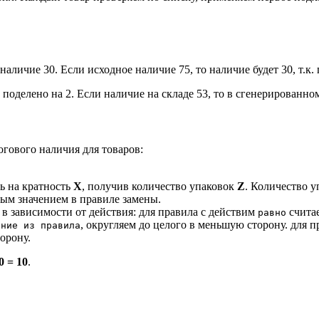
 наличие 30. Если исходное наличие 75, то наличие будет 30, т.к
поделено на 2. Если наличие на складе 53, то в сгенерированном
огового наличия для товаров:
ь на кратность
X
, получив количество упаковок
Z
. Количество у
ым значением в правиле замены.
 в зависимости от действия: для правила с действим
счита
равно
, округляем до целого в меньшую сторону. для 
ение из правила
орону.
0 = 10
.