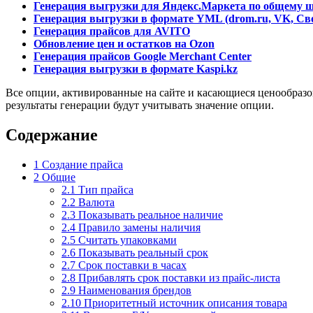
Генерация выгрузки для Яндекс.Маркета по общему ш
Генерация выгрузки в формате YML (drom.ru, VK, Сво
Генерация прайсов для AVITO
Обновление цен и остатков на Ozon
Генерация прайсов Google Merchant Center
Генерация выгрузки в формате Kaspi.kz
Все опции, активированные на сайте и касающиеся ценообразо
результаты генерации будут учитывать значение опции.
Содержание
1
Создание прайса
2
Общие
2.1
Тип прайса
2.2
Валюта
2.3
Показывать реальное наличие
2.4
Правило замены наличия
2.5
Считать упаковками
2.6
Показывать реальный срок
2.7
Срок поставки в часах
2.8
Прибавлять срок поставки из прайс-листа
2.9
Наименования брендов
2.10
Приоритетный источник описания товара