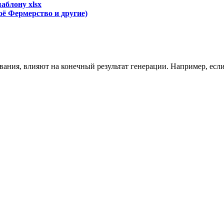
аблону xlsx
ё Фермерство и другие)
вания, влияют на конечный результат генерации. Например, есл