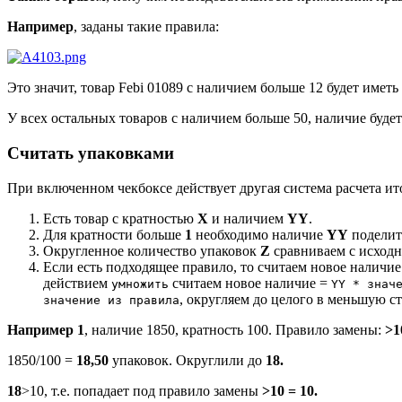
Например
, заданы такие правила:
Это значит, товар Febi 01089 с наличием больше 12 будет иметь
У всех остальных товаров с наличием больше 50, наличие будет 
Считать упаковками
При включенном чекбоксе действует другая система расчета ит
Есть товар с кратностью
X
и наличием
YY
.
Для кратности больше
1
необходимо наличие
YY
поделит
Округленное количество упаковок
Z
сравниваем с исходн
Если есть подходящее правило, то считаем новое наличие
действием
считаем новое наличие =
умножить
YY * знач
, округляем до целого в меньшую ст
значение из правила
Например 1
, наличие 1850, кратность 100. Правило замены:
>1
1850/100 =
18,50
упаковок. Округлили до
18.
18
>10, т.е. попадает под правило замены
>10 = 10.