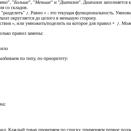
авно
", "
Больше
", "
Меньше
" и "
Диапазон
". Диапазон заполняется к
ия со складов.
 "разделить"
. Равно
- это текущая функциональность. Умнож
/
=
ультат округляется до целого в меньшую сторону.
йствия
, или умножить/поделить на которое для правил
. Мож
=
* /
олько правил замены:
вило
азбиваем по типу, по приоритету:
на;
вил. Каждый товар проверяем по списку, применяем первое подх