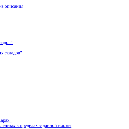
из описания
ладов"
их складов"
варах"
влённых в пределах заданной нормы