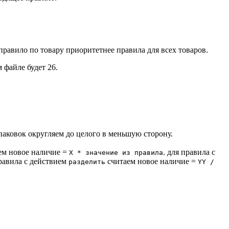
. правило по товару приоритетнее правила для всех товаров.
 файле будет 26.
паковок округляем до целого в меньшую сторону.
ем новое наличие =
. для правила с
Х * значение из правила
правила с действием
считаем новое наличие =
разделить
YY /