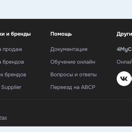
и и бренды
Помощь
Други
а продаж
Документация
4MyCa
а брендов
Обучение онлайн
Онлай
к брендов
Вопросы и ответы
Supplier
Переезд на ABCP
тах