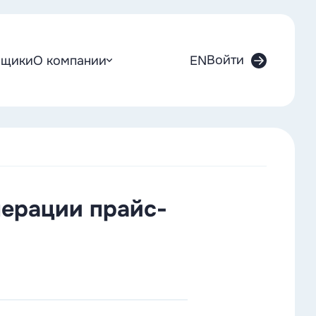
Войти
вщики
О компании
EN
нерации прайс-