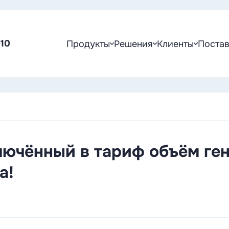
-10
Продукты
Решения
Клиенты
Поста
лючённый в тариф объём ге
а!