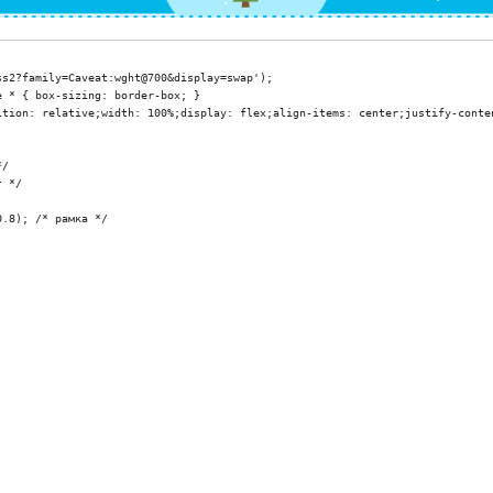
s2?family=Caveat:wght@700&display=swap');

 * { box-sizing: border-box; }

ition: relative;width: 100%;display: flex;align-items: center;justify-conten