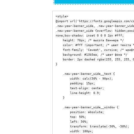
<style>

@import url('https://fonts.googleapis.com/cs
.new-year-banner_wide, .new-year-banner_wide
.new-year-banner_wide {overflow: hidden;pos
none;box-shadow: inset 0 0 0 2px #fff;

    height: 70px; /* высота баннера */

    color: #fff !important; /* цвет текста */

    font-family: 'Caveat', cursive; /* шрифт */

    background: #13b5ea; /* цвет фона */

    border: 2px dashed rgba(255, 255, 255, 0.8); /* рамка */

}

    .new-year-banner_wide__text {

        width: calc(50% - 90px);

        padding: 15px;

        text-align: center;

        line-height: 0.9;

    }

    .new-year-banner_wide__window {

        position: absolute;

        top: 50%;

        left: 50%;

        transform: translate(-50%, -50%);

        width: 180px;
