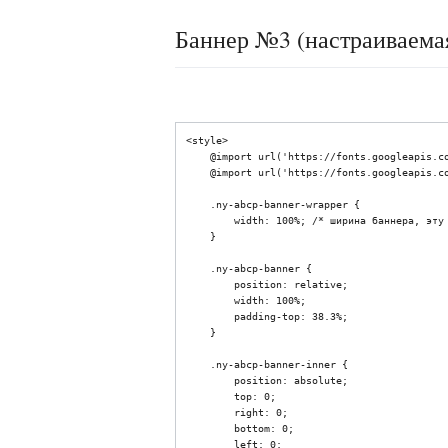
Баннер №3 (настраиваема
<style>

    @import url('https://fonts.googleapis.com/css2?family=Amatic+SC:wght@700&display=swap');

    @import url('https://fonts.googleapis.com/css2?family=Caveat&display=swap');

    .ny-abcp-banner-wrapper {

        width: 100%; /* ширина баннера, эту величину вы можете изменить, указывается в % или px */

    }

    .ny-abcp-banner {

        position: relative;

        width: 100%;

        padding-top: 38.3%;

    }

    .ny-abcp-banner-inner {

        position: absolute;

        top: 0;

        right: 0;

        bottom: 0;

        left: 0;
