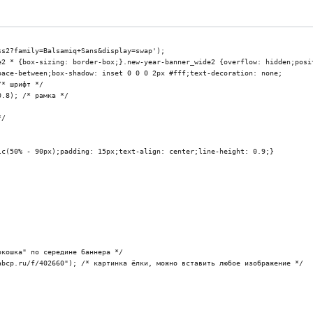
s2?family=Balsamiq+Sans&display=swap'); 

e2 * {box-sizing: border-box;}.new-year-banner_wide2 {overflow: hidden;posit
ace-between;box-shadow: inset 0 0 0 2px #fff;text-decoration: none;
