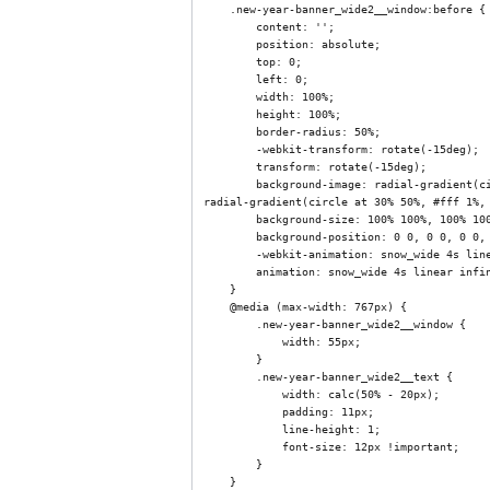
    .new-year-banner_wide2__window:before {

        content: '';

        position: absolute;

        top: 0;

        left: 0;

        width: 100%;

        height: 100%;

        border-radius: 50%;

        -webkit-transform: rotate(-15deg);

        transform: rotate(-15deg);

        background-image: radial-gradient(circle at 30% 30%, #fff 1.5%, transparent 2.5%), radial-gradient(circle at 80% 70%, #fff 1.5%, transparent 2.5%), 
radial-gradient(circle at 30% 50%, #fff 1%,
        background-size: 100% 100%, 100% 100%, 50% 100%, 50% 50%;

        background-position: 0 0, 0 0, 0 0, 0 0;

        -webkit-animation: snow_wide 4s linear infinite forwards;

        animation: snow_wide 4s linear infinite forwards;

    }

    @media (max-width: 767px) {

        .new-year-banner_wide2__window {

            width: 55px;

        }

        .new-year-banner_wide2__text {

            width: calc(50% - 20px);

            padding: 11px;

            line-height: 1;

            font-size: 12px !important;

        }

    }
