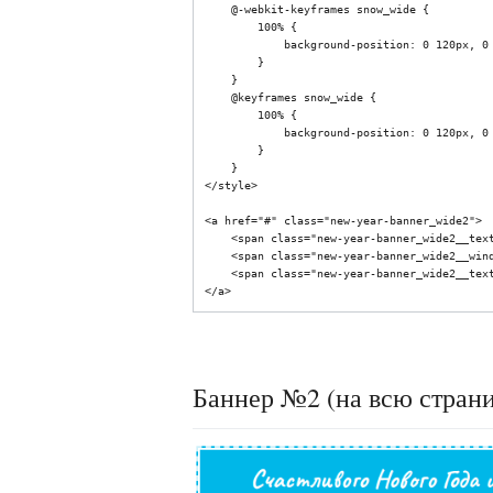
    @-webkit-keyframes snow_wide {

        100% {

            background-position: 0 120px, 0 120px, 0 120px, 0 120px;

        }

    }

    @keyframes snow_wide {

        100% {

            background-position: 0 120px, 0 120px, 0 120px, 0 120px;

        }

    }

</style>

<a href="#" class="new-year-banner_wide2">

    <span class="new-year-banner_wide2__text" style="font-size: 24px;">Счастливого Нового Года и Рождества!</span>

    <span class="new-year-banner_wide2__window"></span>

    <span class="new-year-banner_wide2__text" style="font-size: 24px;">Дарим подарки с 25.12 по 07.01</span>

Баннер №2 (на всю стран