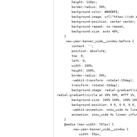
        height: 120px;

        border-radius: 50%;

        background-color: #B0EBFE;

        background-image: url("https://cdn.abcp.ru/f/402660");

        background-position: center center;

        background-repeat: no-repeat;

        background-size: auto 40%;

    }

    .new-year-banner_wide__window:before {

        content: '';

        position: absolute;

        top: 0;

        left: 0;

        width: 100%;

        height: 100%;

        border-radius: 50%;

        -webkit-transform: rotate(-15deg);

        transform: rotate(-15deg);

        background-image: radial-gradient(circle at 30% 30%, #fff 1.5%, transparent 2.5%), radial-gradient(circle at 80% 70%, #fff 1.5%, transparent 2.5%), 
radial-gradient(circle at 30% 50%, #fff 1%,
        background-size: 100% 100%, 100% 100%, 50% 100%, 50% 50%;

        background-position: 0 0, 0 0, 0 0, 0 0;

        -webkit-animation: snow_wide 4s linear infinite forwards;

        animation: snow_wide 4s linear infinite forwards;

    }

    @media (max-width: 767px) {

        .new-year-banner_wide__window {

            width: 55px;
