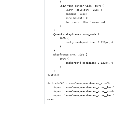
        }

        .new-year-banner_wide__text {

            width: calc(50% - 20px);

            padding: 11px;

            line-height: 1;

            font-size: 18px !important;

        }

    }

    @-webkit-keyframes snow_wide {

        100% {

            background-position: 0 120px, 0 120px, 0 120px, 0 120px;

        }

    }

    @keyframes snow_wide {

        100% {

            background-position: 0 120px, 0 120px, 0 120px, 0 120px;

        }

    }

</style>

<a href="#" class="new-year-banner_wide">

    <span class="new-year-banner_wide__text" style="font-size: 28px;">Счастливого Нового Года и Рождества!</span>

    <span class="new-year-banner_wide__window"></span>

    <span class="new-year-banner_wide__text" style="font-size: 28px;">Дарим подарки с 25.12 по 07.01</span>
