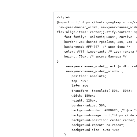
<style>

@import url('https://fonts.googleapis.com/cs
Открыть главное меню
.new-year-banner_wide2,.new-year-banner_wid
flex;align-items: center;justify-content: sp
    font-family: 'Balsamiq Sans', cursive; /* шрифт */

    border: 2px dashed rgba(255, 255, 255, 0.8); /* рамка */

    background: #FF4747; /* цвет фона */

    color: #fff !important; /* цвет текста */

    height: 70px; /* высота баннера */

}

    .new-year-banner_wide2__text {width: calc(50% - 90px);padding: 15px;text-align: center;line-height: 0.9;}

    .new-year-banner_wide2__window {

        position: absolute;

        top: 50%;

        left: 50%;

        transform: translate(-50%, -50%);

        width: 180px;

        height: 120px;

        border-radius: 50%;

        background-color: #BDD6FD; /* фон "окошка" по середине баннера */

        background-image: url("https://cdn.abcp.ru/f/402660"); /* картинка ёлки, можно вставить любое изображение */

        background-position: center center;

        background-repeat: no-repeat;

        background-size: auto 40%;

    }
