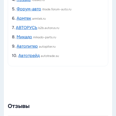
rossko.ru
5.
Форум-авто
itrade.forum-auto.ru
6.
Армтек
armtek.ru
7.
АВТОРУСЬ
b2b.autorus.ru
8.
Микадо
mikado-parts.ru
9.
Автопитер
autopiter.ru
10.
Автотрейд
autotrade.su
Отзывы