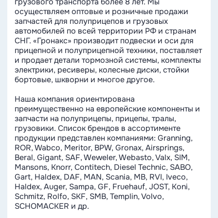
грузового транспорта более 8 лет. Мы
осуществляем оптовые и розничные продажи
запчастей для полуприцепов и грузовых
автомобилей по всей территории РФ и странам
СНГ. «Гронакс» производит подвески и оси для
прицепной и полуприцепной техники, поставляет
и продает детали тормозной системы, комплекты
электрики, ресиверы, колесные диски, стойки
бортовые, шкворни и многое другое.
Наша компания ориентирована
преимущественно на европейские компоненты и
запчасти на полуприцепы, прицепы, тралы,
грузовики. Список брендов в ассортименте
продукции представлен компаниями: Granning,
ROR, Wabco, Meritor, BPW, Gronax, Airsprings,
Beral, Gigant, SAF, Weweler, Webasto, Valx, SIM,
Mansons, Knorr, Contitech, Diesel Technic, SABO,
Gart, Haldex, DAF, MAN, Scania, MB, RVI, Iveco,
Haldex, Auger, Sampa, GF, Fruehauf, JOST, Koni,
Schmitz, Rolfo, SKF, SMB, Templin, Volvo,
SCHOMACKER и др.