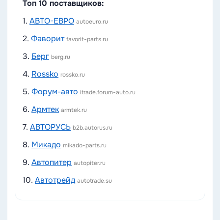
Топ 10 поставщиков:
1.
АВТО-ЕВРО
autoeuro.ru
2.
Фаворит
favorit-parts.ru
3.
Берг
berg.ru
4.
Rossko
rossko.ru
5.
Форум-авто
itrade.forum-auto.ru
6.
Армтек
armtek.ru
7.
АВТОРУСЬ
b2b.autorus.ru
8.
Микадо
mikado-parts.ru
9.
Автопитер
autopiter.ru
10.
Автотрейд
autotrade.su