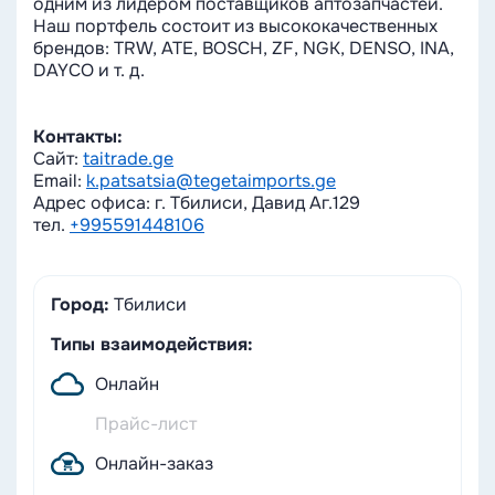
одним из лидером поставщиков аптозапчастей.
Наш портфель состоит из высококачественных
брендов: TRW, ATE, BOSCH, ZF, NGK, DENSO, INA,
DAYCO и т. д.
Контакты:
Сайт:
taitrade.ge
Email:
k.patsatsia@tegetaimports.ge
Адрес офиса: г. Тбилиси, Давид Аг.129
тел.
+995591448106
Город:
Тбилиси
Типы взаимодействия:
Онлайн
Прайс-лист
Онлайн-заказ