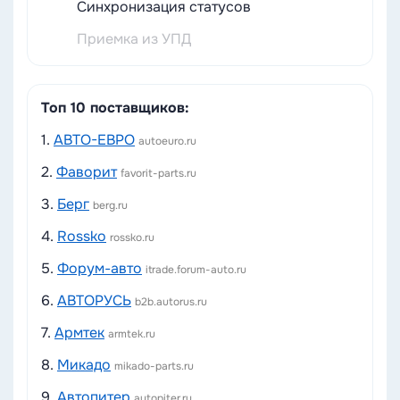
Синхронизация статусов
Приемка из УПД
Топ 10 поставщиков:
1.
АВТО-ЕВРО
autoeuro.ru
2.
Фаворит
favorit-parts.ru
3.
Берг
berg.ru
4.
Rossko
rossko.ru
5.
Форум-авто
itrade.forum-auto.ru
6.
АВТОРУСЬ
b2b.autorus.ru
7.
Армтек
armtek.ru
8.
Микадо
mikado-parts.ru
9.
Автопитер
autopiter.ru