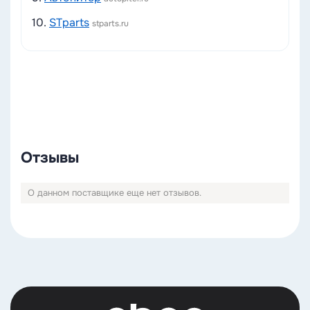
10.
STparts
stparts.ru
Отзывы
О данном поставщике еще нет отзывов.